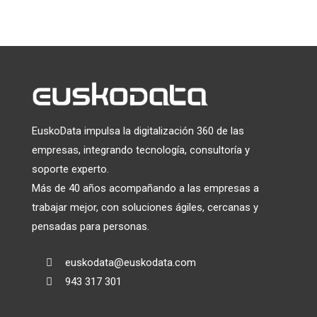
información será transferida a Mailchimp para su
tratamiento.
Más información
sobre las prácticas de
privacidad de Mailchimp.
EuskoData impulsa la digitalización 360 de las
empresas, integrando tecnología, consultoría y
soporte experto.
Más de 40 años acompañando a las empresas a
trabajar mejor, con soluciones ágiles, cercanas y
pensadas para personas.
euskodata@euskodata.com

943 317 301
