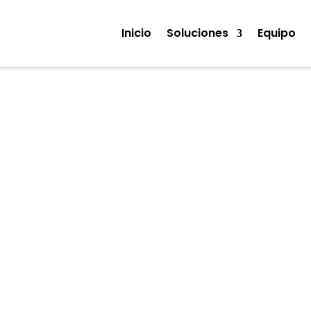
Inicio
Soluciones
Equipo
Medios
siness Intelligence & datos
Ciberseguridad
Cloud
Eu
rtificial
Leyes
Sistemas y Tecnología
Software empr
digital