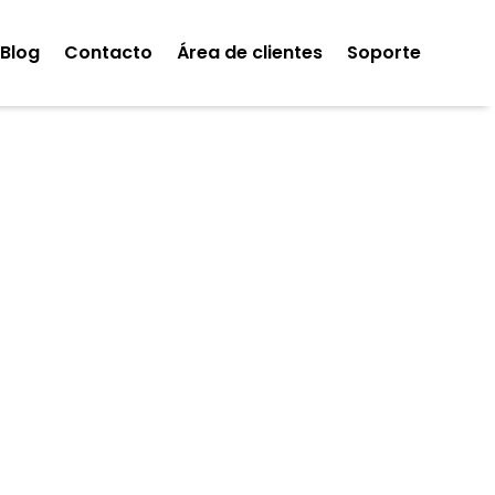
Blog
Contacto
Área de clientes
Soporte
skoData
Gestión laboral y personas
esarial (CRM/ERP)
Transformación