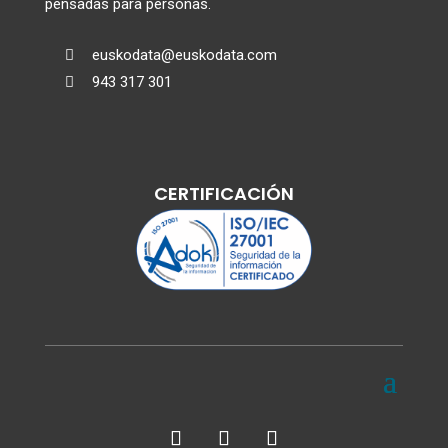
pensadas para personas.
euskodata@euskodata.com

943 317 301

CERTIFICACIÓN