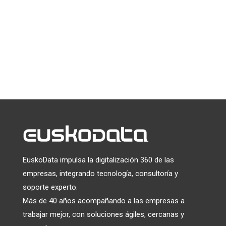
Puede darse de baja en cualquier momento haciendo clic en el
enlace que aparece en el pie de página de nuestros correos
electrónicos. Para obtener información sobre nuestras
prácticas de privacidad, visite nuestro sitio web.
Utilizamos Mailchimp como plataforma de marketing. Al
hacer clic a continuación para suscribirte, reconoces que tu
información será transferida a Mailchimp para su
tratamiento.
Más información
sobre las prácticas de
privacidad de Mailchimp.
EuskoData impulsa la digitalización 360 de las
empresas, integrando tecnología, consultoría y
soporte experto.
Más de 40 años acompañando a las empresas a
trabajar mejor, con soluciones ágiles, cercanas y