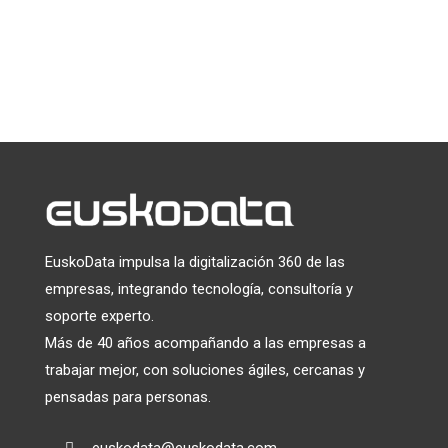
Puede darse de baja en cualquier momento haciendo clic en el
enlace que aparece en el pie de página de nuestros correos
electrónicos. Para obtener información sobre nuestras
prácticas de privacidad, visite nuestro sitio web.
Utilizamos Mailchimp como plataforma de marketing. Al
hacer clic a continuación para suscribirte, reconoces que tu
información será transferida a Mailchimp para su
tratamiento.
Más información
sobre las prácticas de
privacidad de Mailchimp.
EuskoData impulsa la digitalización 360 de las
empresas, integrando tecnología, consultoría y
soporte experto.
Más de 40 años acompañando a las empresas a
trabajar mejor, con soluciones ágiles, cercanas y
pensadas para personas.