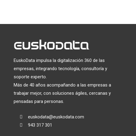
Utilizamos Mailchimp como plataforma de marketing. Al
hacer clic a continuación para suscribirte, reconoces que tu
información será transferida a Mailchimp para su
tratamiento.
Más información
sobre las prácticas de
privacidad de Mailchimp.
EuskoData impulsa la digitalización 360 de las
empresas, integrando tecnología, consultoría y
soporte experto.
Más de 40 años acompañando a las empresas a
trabajar mejor, con soluciones ágiles, cercanas y
pensadas para personas.
euskodata@euskodata.com

943 317 301
