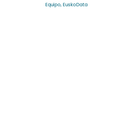
Equipo
,
EuskoData
¡40 años! Parece fácil decirlo,
pero detrás de esta cifra hay